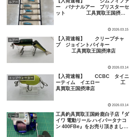
【入荷速報】 ジムフィファ
ルアー
ー バナナルアー ブリスターセ
ット 工具買取王国摂津
店
2026.03.15
【入荷速報】 クリープチャ
ルアー
ブ ジョイントパイキー
工具買取王国摂津店
2026.03.14
【入荷速報】 CCBC タイニ
トップウォーター
ーティム イエロー 工
具買取王国摂津店
2026.03.14
工具釣具買取王国鈴鹿白子店『ダ
リール
イワ 電動リール ハイパータナコ
ン 400FBe』をお売り頂きまし
た！