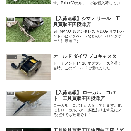
す。Balsa50のルアーが各種入荷していま
す！こういうルアーで出たら楽しいです
よね！
【入荷速報】シマノ リール 工
釣具
具買取王国摂津店
SHIMANO 18アンタレス MDXG リブレハ
ンドルビッグベイトなどのストロングゲ
ームに最適です
オールド ダイワ プロキャスター
リール
トーナメント PT10 マグフォース入荷！
当時、このゴールドに憧れました！
【入荷速報】 ローカル コバ
釣具
ト 工具買取王国摂津店
ローカル コバトが入荷しています。他
にもローカルルアー多数あります見に来
るだけでも歓迎です！
工具釣具買取王国鈴鹿白子店『ダ