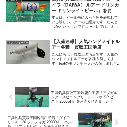
バスルアー
イワ（DAIWA） ルアー ドリンカ
ー キリンライトビール』をお売
り頂きました！
本日は、ビール缶に入った魚を表現して
いる珍しいルアーのご紹介です！なんと
もかわいらしいですね〜当店では、オー
ルドルアーから最新のルアーまで買取、
販売を行っております！ぜひ、工具釣具
買取王国鈴鹿白子店へご来店ください！
【入荷速報】人気ハンドメイドル
トップウォーター
釣具の整理、ご売却、断捨...
アー各種 買取王国港店
こんにちは！買取王国港店です！人気の
ハンドメイドルアーが各種入荷してま
す！teatのモヤンチーノが入荷しました！
この時期はブレードが効きそうです！
工具釣具買取王国鈴鹿白子店『アブガル
シア スピニングリール レボ SP ビー
スト 2500SH』をお売り頂きました！
工具釣具買取王国鈴鹿白子店『ダイワ
リール 20 ソルティガ 20000-H（ハンド
ル：リブレ PT52）』をお売り頂きまし