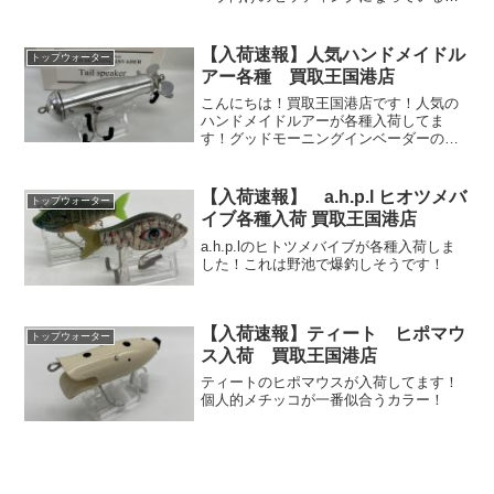
うでヒートンやペラなども変更されてい
て気になる一品ですね！
【入荷速報】人気ハンドメイドル
トップウォーター
アー各種 買取王国港店
こんにちは！買取王国港店です！人気の
ハンドメイドルアーが各種入荷してま
す！グッドモーニングインベーダーのテ
イルスピーカーが入荷しました！テール
の2つのペラがいい音出しそうです！
【入荷速報】 a.h.p.l ヒオツメバ
トップウォーター
イブ各種入荷 買取王国港店
a.h.p.lのヒトツメバイブが各種入荷しま
した！これは野池で爆釣しそうです！
【入荷速報】ティート ヒポマウ
トップウォーター
ス入荷 買取王国港店
ティートのヒポマウスが入荷してます！
個人的メチッコが一番似合うカラー！