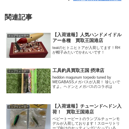
関連記事
【入荷速報】人気ハンドメイドル
トップウォーター
アー各種 買取王国港店
teatのヒトニヒトアが入荷してます！RH
が帽子みたいでかわいいです！
工具釣具買取王国 摂津店
トップウォーター
heddon magunum torpedo tuned by
MEGABASSメガバスが入荷！ 珍しいで
すよ。ヘドンとメガバスのコラボは
【入荷速報】チューンドへドン入
トップウォーター
荷！ 買取王国港店
ベビートーピートのランブルチューンモ
デルが入荷しております！スローリトリ
ーブ向けのセッティングになっているよ