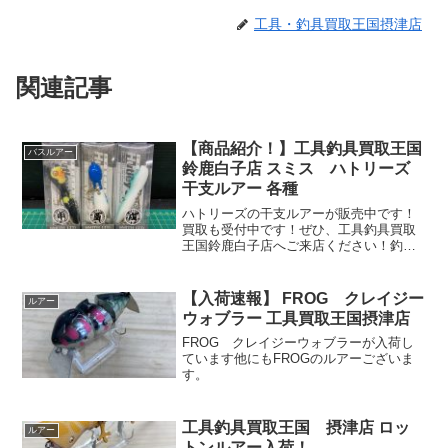
工具・釣具買取王国摂津店
関連記事
【商品紹介！】工具釣具買取王国
バスルアー
鈴鹿白子店 スミス ハトリーズ
干支ルアー 各種
ハトリーズの干支ルアーが販売中です！
買取も受付中です！ぜひ、工具釣具買取
王国鈴鹿白子店へご来店ください！釣具
の整理、ご売却、断捨離のご相談は下記
リンクよりお申し込みください。
www.okoku.co.jpwww.okoku.co.jp釣具
【入荷速報】 FROG クレイジー
ルアー
な...
ウォブラー 工具買取王国摂津店
FROG クレイジーウォブラーが入荷し
ています他にもFROGのルアーございま
す。
工具釣具買取王国 摂津店 ロッ
ルアー
トンルアー入荷！