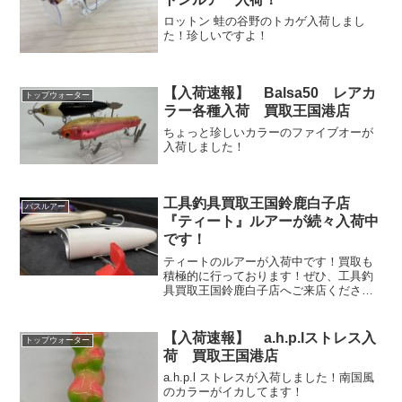
ロットン 蛙の谷野のトカゲ入荷しまし
た！珍しいですよ！
【入荷速報】 Balsa50 レアカ
トップウォーター
ラー各種入荷 買取王国港店
ちょっと珍しいカラーのファイブオーが
入荷しました！
工具釣具買取王国鈴鹿白子店
バスルアー
『ティート』ルアーが続々入荷中
です！
ティートのルアーが入荷中です！買取も
積極的に行っております！ぜひ、工具釣
具買取王国鈴鹿白子店へご来店くださ
い！釣具の整理、ご売却、断捨離のご相
談は下記リンクよりお申し込みくださ
い。www.okoku.co.jpwww.okoku.co.jp...
【入荷速報】 a.h.p.lストレス入
トップウォーター
荷 買取王国港店
a.h.p.l ストレスが入荷しました！南国風
のカラーがイカしてます！