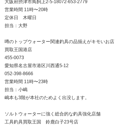
大阪府摂津市鳥飼上2-5-18072-653-2779
営業時間 11時〜20時
定休日 木曜日
担当：大野
噂のトップウォーター関連釣具の品揃えがキモいお店
買取王国港店
455-0073
愛知県名古屋市港区川西通5-12
052-398-8666
営業時間 11時〜23時
担当：小嶋
嶋本も3階が本社のためよく出没します。
ソルトウォーターに強く総合的な釣具強化店舗
工具釣具買取王国 鈴鹿白子23号店