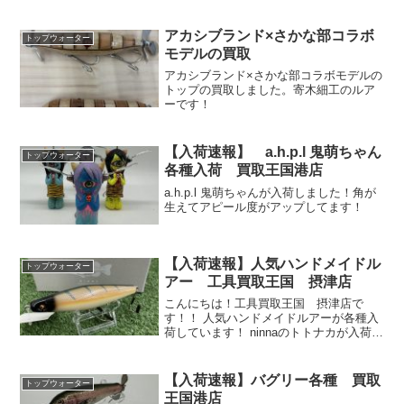
アカシブランド×さかな部コラボ
トップウォーター
モデルの買取
アカシブランド×さかな部コラボモデルの
トップの買取しました。寄木細工のルア
ーです！
【入荷速報】 a.h.p.l 鬼萌ちゃん
トップウォーター
各種入荷 買取王国港店
a.h.p.l 鬼萌ちゃんが入荷しました！角が
生えてアピール度がアップしてます！
【入荷速報】人気ハンドメイドル
トップウォーター
アー 工具買取王国 摂津店
こんにちは！工具買取王国 摂津店で
す！！ 人気ハンドメイドルアーが各種入
荷しています！ ninnaのトトナカが入荷し
ています！ワンノッカーラトルのカチカ
チという高音が響きます！
【入荷速報】バグリー各種 買取
トップウォーター
王国港店