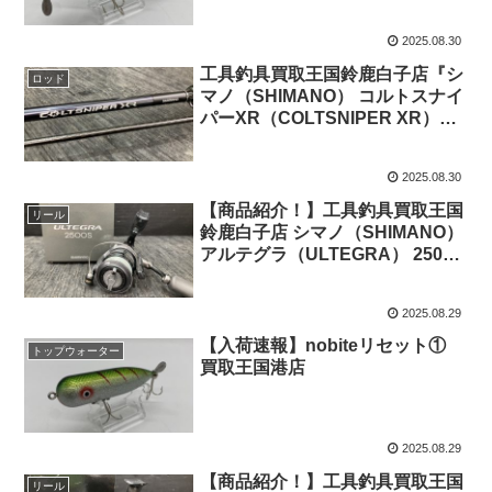
2025.08.30
工具釣具買取王国鈴鹿白子店『シ
ロッド
マノ（SHIMANO） コルトスナイ
パーXR（COLTSNIPER XR）
S96ML』をお売り頂きました！
2025.08.30
【商品紹介！】工具釣具買取王国
リール
鈴鹿白子店 シマノ（SHIMANO）
アルテグラ（ULTEGRA） 2500S
2012年モデル
2025.08.29
【入荷速報】nobiteリセット①
トップウォーター
買取王国港店
2025.08.29
【商品紹介！】工具釣具買取王国
リール