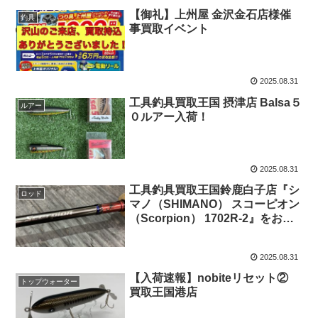
【御礼】上州屋 金沢金石店様催
釣具
事買取イベント
2025.08.31
工具釣具買取王国 摂津店 Balsa５
ルアー
０ルアー入荷！
2025.08.31
工具釣具買取王国鈴鹿白子店『シ
ロッド
マノ（SHIMANO） スコーピオン
（Scorpion） 1702R-2』をお売
り頂きました！
2025.08.31
【入荷速報】nobiteリセット②
トップウォーター
買取王国港店