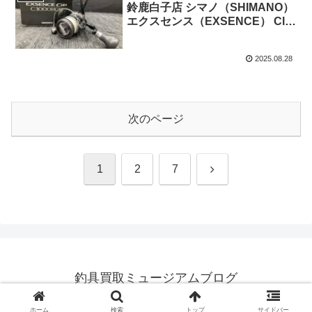
鈴鹿白子店 シマノ（SHIMANO）
エクスセンス（EXSENCE） Cl4
＋ C3000HGM
2025.08.28
次のページ
次
1
2
7
へ
釣具買取ミュージアムブログ
© 2025 釣具買取ミュージアムブログ.
ホーム
検索
トップ
サイドバー