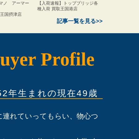
マノ アーマー
【入荷速報】トップブリッジ各
190F
種入荷 買取王国港店
国摂津店
記事一覧を見る>>
uyer Profile
52年生まれの現在
49
歳
に連れていってもらい、物心つ
。