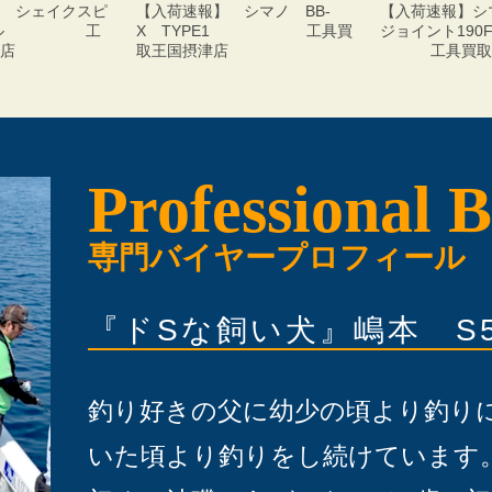
 シェイクスピ
【入荷速報】 シマノ BB-
【入荷速報】シ
リール 工
X TYPE1 工具買
ジョイント
津店
取王国摂津店
工具買取王
Professional B
専門バイヤープロフィール
『ドSな飼い犬』嶋本 S
釣り好きの父に幼少の頃より釣り
いた頃より釣りをし続けています