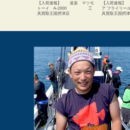
【入荷速報】 道楽 マツモ
【入荷速報】
トーイ A-2000 工
ア フライ
具買取王国摂津店
具買取王国摂