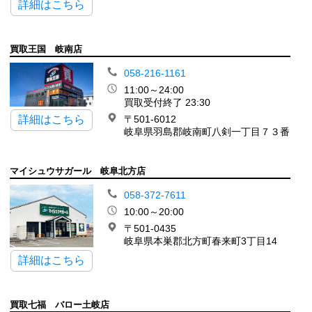
詳細はこちら
買取王国 岐南店
058-216-1161
11:00～24:00
買取受付終了 23:30
詳細はこちら
〒501-6012
岐阜県羽島郡岐南町八剣一丁目７３番
マイシュウサガール 岐阜北方店
058-372-7611
10:00～20:00
〒501-0435
岐阜県本巣郡北方町春来町3丁目14
詳細はこちら
買取七福 バロー土岐店