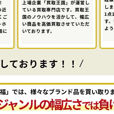
ま
上場企業「買取王国」が運営し
し
の近
ている買取専門店です。買取王
1点
くご
国のノウハウを活かして、幅広
す。
トホ
い商品を高価買取させていただ
よう
軽に
いております。
しております！！
福」では、様々な
ブランド品を買い取り
ジャンルの幅広さ
負
では