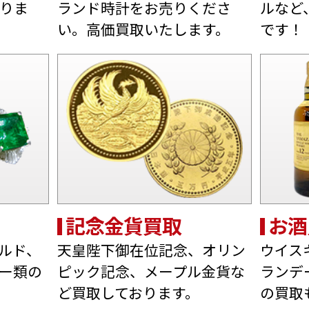
りま
ランド時計をお売りくださ
ルなど
い。高価買取いたします。
です！
記念金貨買取
お酒
ルド、
天皇陛下御在位記念、オリン
ウイス
ー類の
ピック記念、メープル金貨な
ランデ
ど買取しております。
の買取