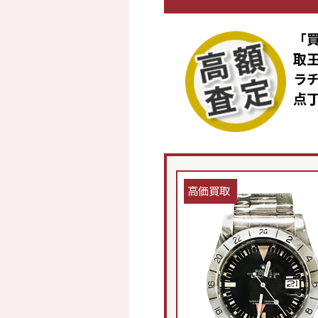
「
取
ラ
点