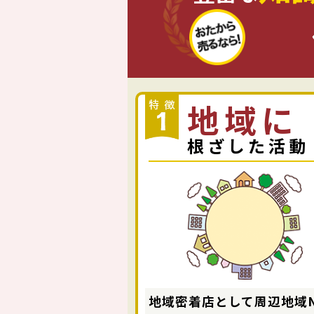
地域に
根ざした活動
地域密着店として周辺地域N