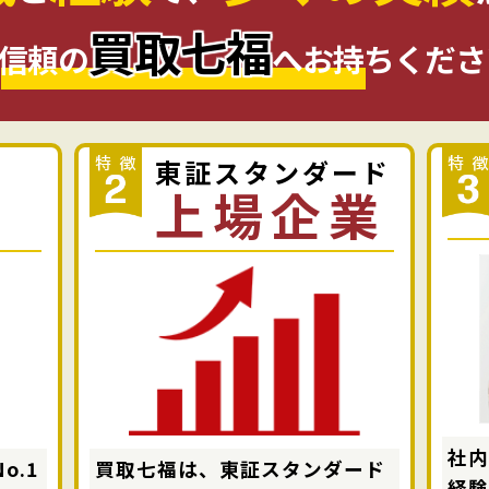
買取七福
信頼の
へお持ちくださ
東証スタンダード
上場企業
社
o.1
買取七福は、東証スタンダード
経