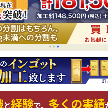
識
経験
多くの実績
と
で、