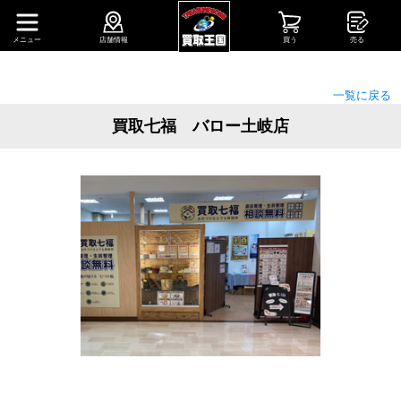
メニュー
店舗情報
買う
売る
一覧に戻る
買取七福 バロー土岐店