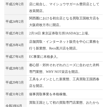
平成22年2月
店に統合し、マイシュウサガール豊田店として
改装開店。
関西圏における初出店となる買取王国枚方店を
平成24年2月
大阪府枚方市に開店。
平成25年2月
2月14日 東京証券取引所JASDAQに上場。
店舗買取・インターネット販売を中心に業務を
平成26年4月
行う新業態、Reco黒川店を開店。
平成27年4月
EC事業に本格参入。
都心部・郊外それぞれのニーズに合わせた衣料
平成28年3月
専門業態、WHY NOT栄店を開店。
工具をメインとした新業態、工具買取王国西春
平成29年3月
店を開店。
平成31年2月
催事買取事業を本格稼働。
買取王国として初の買取専門店業態、おたから
令和3年6月