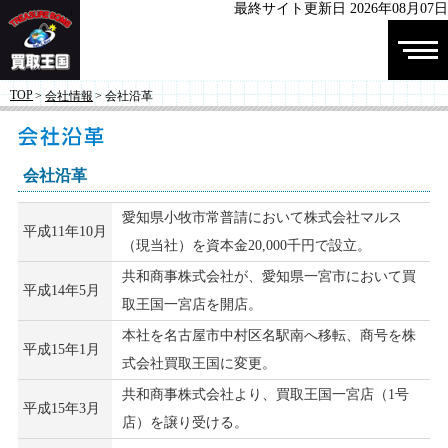
最終サイト更新日 2026年08月07日
株式会社 買
TOP
>
会社情報
> 会社沿革
取王国
会社沿革
愛知県小牧市常普請において株式会社マルス
平成11年10月
（現当社）を資本金20,000千円で設立。
共和商事株式会社が、愛知県一宮市において買
平成14年5月
取王国一宮店を開店。
本社を名古屋市中村区名駅南へ移転、商号を株
平成15年1月
式会社買取王国に変更。
共和商事株式会社より、買取王国一宮店（1号
平成15年3月
店）を譲り受ける。