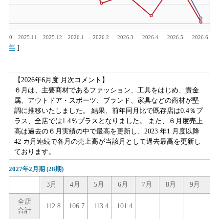
25.10
2025.11
2025.12
2026.1
2026.2
2026.3
2026.4
2026.5
2026.6
|
1年
]
【2026年6月度 月次コメント】
６月は、主要商材であるファッション、工具をはじめ、貴金
属、アウトドア・スポーツ、ブランド、家具などの商材が堅
調に推移いたしました。 結果、前年同月比で既存店は0.4％プ
ラス、全店では1.4％プラスとなりました。 また、６月度売上
高は過去の６月実績の中で最高を更新し、2023 年1 月度以降
42 カ月連続で各月の売上高が当該月として過去最高を更新し
ております。
2027年2月期
(28期)
3月
4月
5月
6月
7月
8月
9月
1
全店
112.8
106.7
113.4
101.4
合計