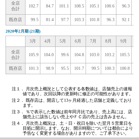
全店
102.7
84.7
101.1
108.5
105.1
100.6
96.3
10
合計
既存店
99.5
81.4
97.7
103.3
101.8
96.3
92.1
10
2020年2月期
(21期)
3月
4月
5月
6月
7月
8月
9月
1
全店
105.9
104.0
99.6
104.8
103.0
103.2
105.5
合計
既存店
101.3
98.9
95.5
101.7
99.5
100.3
100.8
注１． 月次売上概況として公表する各数値は、店舗売上の速報
値であり、次回以降の更新時に修正の可能性があります。
注２． 既存店は、開店して13ヶ月経過した店舗と定義しており
ます。
注３． ％で表示した数値は前年同月比であり、売上高には、店
舗売上に該当しない売上やＦＣ店の売上は含みません。
注４． 月次売上概況は、土・日・祝日を除いた翌月５営業日を
目処に開示します。なお、開示時期については都合により
予告なく変更する場合がありますので、ご了承下さい。