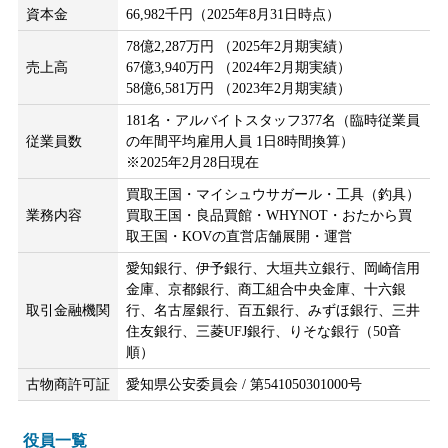
資本金
66,982千円（2025年8月31日時点）
78億2,287万円 （2025年2月期実績）
売上高
67億3,940万円 （2024年2月期実績）
58億6,581万円 （2023年2月期実績）
181名・アルバイトスタッフ377名（臨時従業員
従業員数
の年間平均雇用人員 1日8時間換算）
※2025年2月28日現在
買取王国・マイシュウサガール・工具（釣具）
業務内容
買取王国・良品買館・WHYNOT・おたから買
取王国・KOVの直営店舗展開・運営
愛知銀行、伊予銀行、大垣共立銀行、岡崎信用
金庫、京都銀行、商工組合中央金庫、十六銀
取引金融機関
行、名古屋銀行、百五銀行、みずほ銀行、三井
住友銀行、三菱UFJ銀行、りそな銀行（50音
順）
古物商許可証
愛知県公安委員会 / 第541050301000号
役員一覧