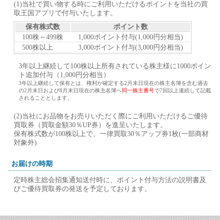
(1)当社で買い物する時にご利用いただけるポイントを当社の買
取王国アプリで付与いたします。
保有株式数
ポイント数
100株～499株
1,000ポイント付与(1,000円分相当)
500株以上
3,000ポイント付与(3,000円分相当)
3年以上継続して100株以上所有されている株主様に1000ポイン
ト追加付与（1,000円分相当）
3年以上継続して保有とは、権利が確定する2月末日現在の株主名簿を含む過去
の2月末日および8月末日現在の株主名簿へ
同一株主番号
で7回以上連続して記載
されることとします。
(2)当社にお品物をお売りいただく際にご利用いただけるご優待
買取券（買取金額30％UP券）を進呈いたします。
保有株式数が100株以上で、一律買取30％アップ券1枚(一部商材
対象外)
お届けの時期
定時株主総会招集通知送付時に、ポイント付与方法の説明書及
びご優待買取券の発送を予定しております。