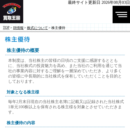
最終サイト更新日 2026年08月03日
株式会社 買
TOP
>
IR情報
>
株式について
> 株主優待
取王国
株主優待の概要
本制度は、当社株主の皆様の日頃のご支援に感謝するととも
に、当社株式の投資魅力を高め、また当社のご利用を通じて当
社の事業内容に対するご理解を一層深めていただき、より多く
の皆様に中長期的に当社株式を保有していただくことを目的と
しております。
対象となる株主様
毎年2月末日現在の当社株主名簿に記載又は記録された当社株式
1単元100株以上を保有される株主様を対象とさせていただきま
す。
株主優待の内容