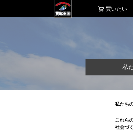
買いたい
私
私たち
これら
社会づ