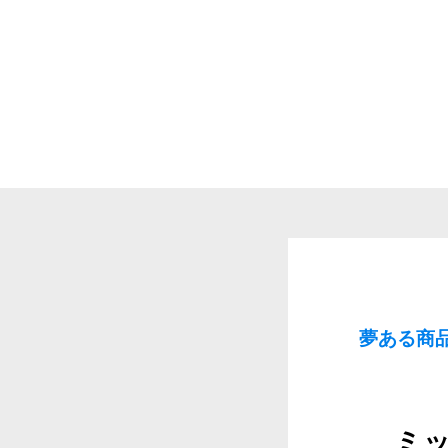
夢ある商
ミ