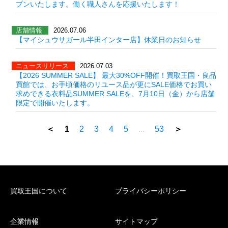
プンいたします。働く職人さんを応援いたします！
店舗情報
2026.07.06
【マイシュウサガール半田インター店】休業日のお知らせ
ニュースリリース
2026.07.03
【2026 SUMMER SALE】 最大30%OFF開催！買取王国・良品
買館では、お手頃価格のリユース品が更にSALE価格でお買い
求めできる衣料品SUMMER SALEを、7月10日（金）から店舗
限定で開催いたします。
＜
1
2
3
4
5
...
53
＞
買取王国について
プライバシーポリシー
企業情報
サイトマップ