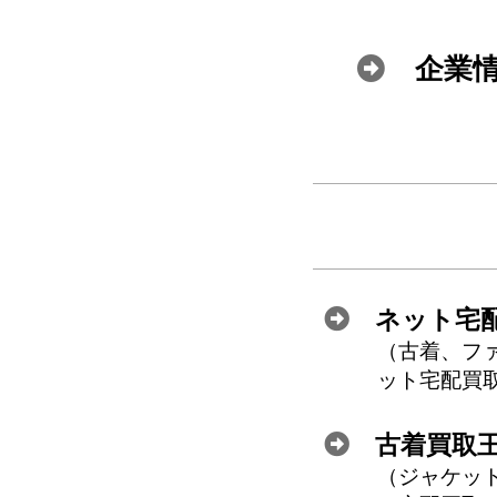
企業
ネット宅
古着、フ
ット宅配買
古着買取
ジャケッ