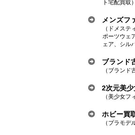
ト宅配買取
メンズフ
ドメステ
ポーツウェ
ェア、シル
ブランド古
ブランド
2次元美
美少女フ
ホビー買
プラモデ