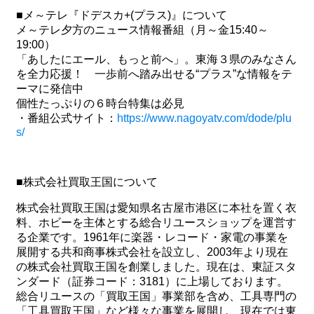
■メ～テレ『ドデスカ+(プラス)』について
メ～テレ夕方のニュース情報番組（月～金15:40～
19:00）
「あしたにエール、もっと前へ」。東海３県のみなさん
を全力応援！ 一歩前へ踏み出せる“プラス”な情報をテ
ーマに発信中
個性たっぷりの６時台特集は必見
・番組公式サイト：
https://www.nagoyatv.com/dode/plu
s/
■株式会社買取王国について
株式会社買取王国は愛知県名古屋市港区に本社を置く衣
料、ホビーを主体とする総合リユースショップを運営す
る企業です。1961年に楽器・レコード・家電の事業を
展開する共和商事株式会社を設立し、2003年より現在
の株式会社買取王国を創業しました。現在は、東証スタ
ンダード（証券コード：3181）に上場しております。
総合リユースの「買取王国」事業部を含め、工具専門の
「工具買取王国」など様々な事業を展開し、現在では東