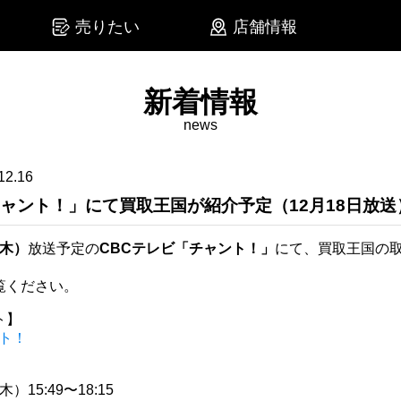
売りたい
店舗情報
新着情報
news
12.16
チャント！」にて買取王国が紹介予定（12月18日放送
（木）
放送予定の
CBCテレビ「チャント！」
にて、買取王国の
覧ください。
ト】
ント！
木）15:49〜18:15