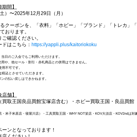
能期間】
（土）〜2025年12月29日（月）
べるクーポンを、「衣料」「ホビー」「ブランド」「トレカ」
しております。
りご確認ください。
ードはこちら：
https://yappli.plus/kaitoriokoku
。
当日のご入会でもご利用いただけます。
使用や、他セール・割引・赤札商品との併用はできません。
使用不可です。
は税込とさせていただきます。
ポンの払い戻しはできかねます。
象店舗】
（買取王国良品買館宝塚店含む）・ホビー買取王国・良品買館
・米子米原店・寝屋川店）・工具買取王国・WHY NOT栄店・KOV大須店・KOV2ndは対
ペーンとなっております！
来店ください！