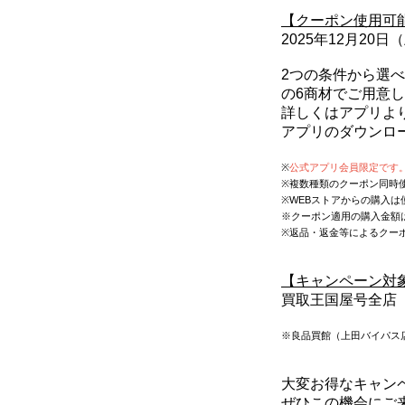
【クーポン使用可
2025年12月20日
2つの条件から選
の6商材でご用意
詳しくはアプリよ
アプリのダウンロ
※
公式アプリ会員限定です
※複数種類のクーポン同時
※WEBストアからの購入は
※クーポン適用の購入金額
※返品・返金等によるクー
【キャンペーン対
買取王国屋号全店
※良品買館
（上田バイパス店
大変お得なキャン
ぜひこの機会にご