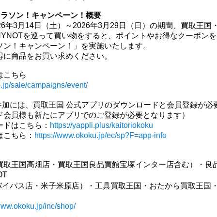
マラソン！キャンペーン！概要
26年3月14日（土）～2026年3月29日（日）の期間、買取王
HYNOTを巡って買い物をすると、ポイントやお得なクーポン
ソン！キャンペーン！」を実施いたします。
得に商品をお買い求めください。
はこちら
u.jp/sale/campaigns/event/
参加には、買取王国 公式アプリのダウンロードと会員登録が必
ド会員様も新たにアプリでのご登録が必要となります）
ードはこちら：
https://yappli.plus/kaitoriokoku
はこちら：
https://www.okoku.jp/ec/sp?F=app-info
買取王国高畑店・買取王国良品買館宝塚インター店含む）・良
OT
バイパス店・米子米原店）・工具買取王国・おたから買取王国・
www.okoku.jp/inc/shop/