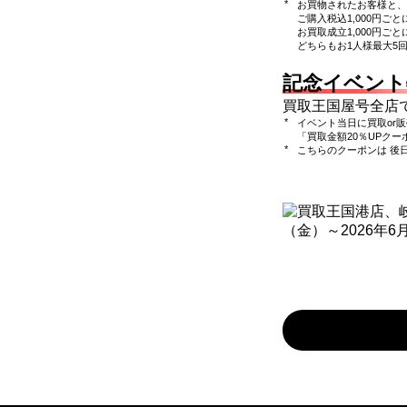
お買物されたお客様と、
ご購入税込1,000円ごと
お買取成立1,000円ごと
どちらもお1人様最大5
記念イベント
買取王国屋号全店
イベント当日に買取or
「買取金額20％UPクー
こちらのクーポンは 後