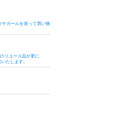
ウサガールを巡って買い物
価格のリユース品が更に
開催いたします。