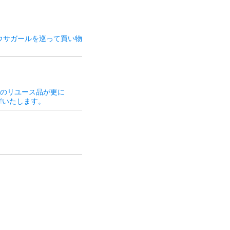
ウサガールを巡って買い物
価格のリユース品が更に
開催いたします。