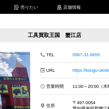
売りたい
店舗情報
工具買取王国 蟹江店
TEL
0567-31-6655
URL
https://kougu-okoku
営業時間
11:00～20:00
〒497-0054
住所
愛知県海部郡蟹江町