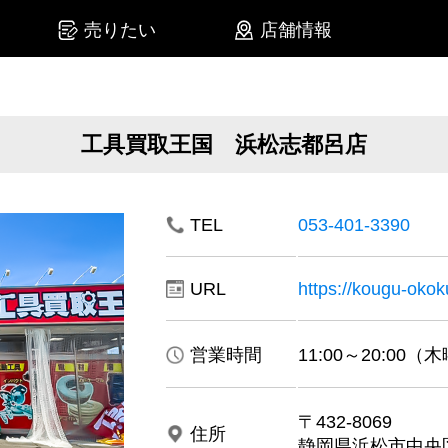
売りたい
店舗情報
工具買取王国 浜松志都呂店
TEL
053-401-3390
URL
https://kougu-okoku
営業時間
11:00～20:00
〒432-8069
住所
静岡県浜松市中央