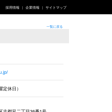
採用情報
企業情報
サイトマップ
一覧に戻る
.jp/
（木曜定休日）
区志都呂二丁目36番1号