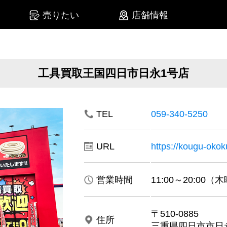
売りたい
店舗情報
工具買取王国四日市日永1号店
TEL
059-340-5250
URL
https://kougu-okoku
営業時間
11:00～20:00
〒510-0885
住所
三重県四日市市日永